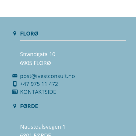
FLORØ
Strandgata 10
6905 FLORØ
post@ivestconsult.no
+47 975 11 472
KONTAKTSIDE
FØRDE
Naustdalsvegen 1
6801 FØRDE