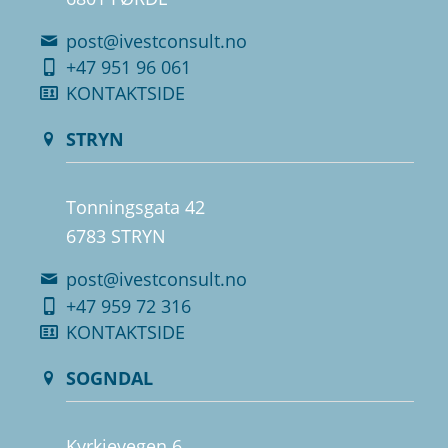
post@ivestconsult.no
+47 951 96 061
KONTAKTSIDE
STRYN
Tonningsgata 42
6783 STRYN
post@ivestconsult.no
+47 959 72 316
KONTAKTSIDE
SOGNDAL
Kyrkjevegen 6