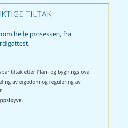
KTIGE TILTAK
nnom heile prosessen, frå
erdigattest.
ypar tiltak etter Plan- og bygningslova
eling av eigedom og regulering av
r
ppsløyve