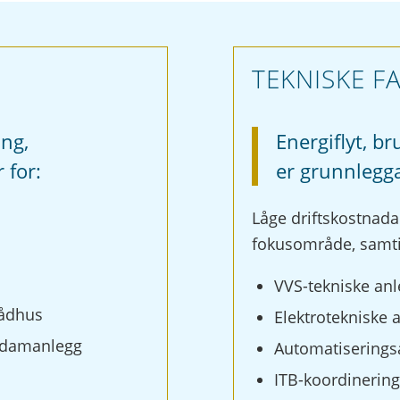
TEKNISKE F
ing,
Energiflyt, b
 for:
er grunnlegga
Låge driftskostnada
fokusområde, samtid
VVS-tekniske an
rådhus
Elektrotekniske 
, damanlegg
Automatiserings
ITB-koordinerin