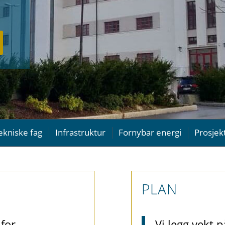
ekniske fag
Infrastruktur
Fornybar energi
Prosjek
PLAN
for
Vi legg vekt 