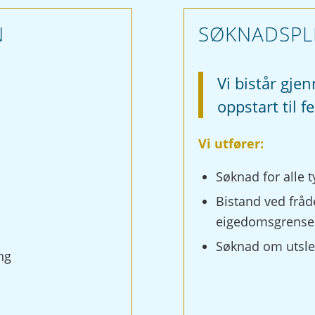
N
SØKNADSPLI
Vi bistår gje
oppstart til f
Vi utfører:
Søknad for alle t
Bistand ved fråd
eigedomsgrense
Søknad om utsle
ng