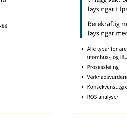
løysingar til
Berekraftig m
legg
løysingar med
Alle typar for a
utomhus-, og ill
Prosessleiing
Verknadsvurderi
Konsekvensutgre
ROS analyser