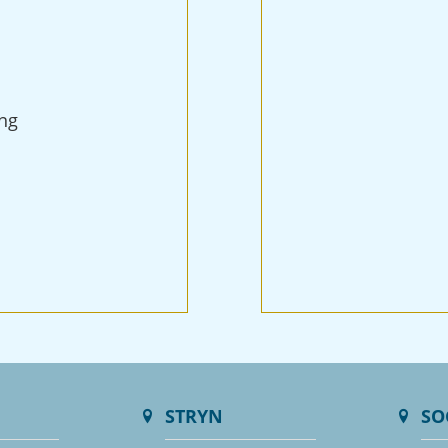
ing
STRYN
SO