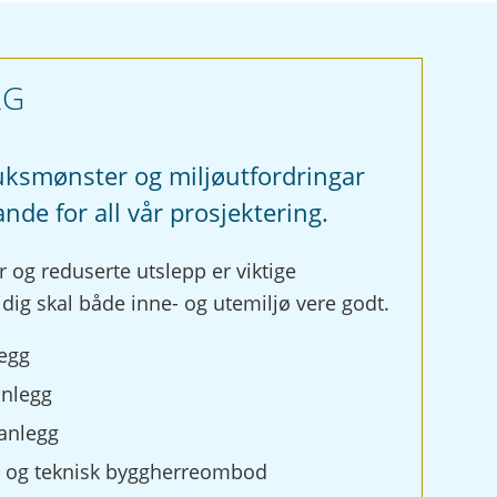
AG
ruksmønster og miljøutfordringar
nde for all vår prosjektering.
r og reduserte utslepp er viktige
ig skal både inne- og utemiljø vere godt.
legg
anlegg
anlegg
g og teknisk byggherreombod