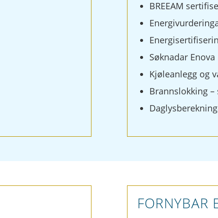
BREEAM sertifise
Energivurderinga
Energisertifiseri
Søknadar Enova 
Kjøleanlegg og
Brannslokking – 
Daglysberekning
FORNYBAR 