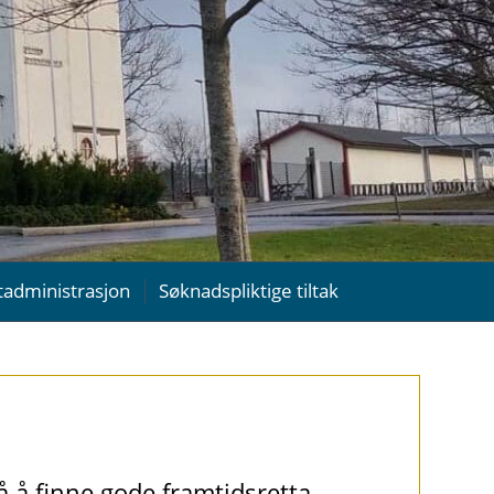
tadministrasjon
Søknadspliktige tiltak
på å finne gode framtidsretta