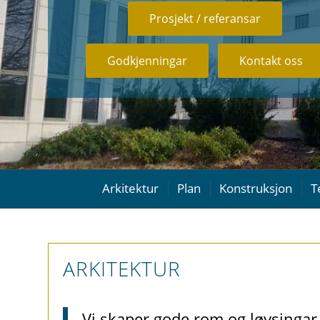
Prosjekt / referansar
Godkjenningar
Kontakt oss
Arkitektur
Plan
Konstruksjon
T
ARKITEKTUR
Vi skaper gode rom og løysingar 