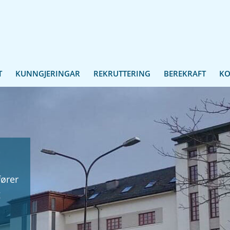
T
KUNNGJERINGAR
REKRUTTERING
BEREKRAFT
KO
E
ører
g