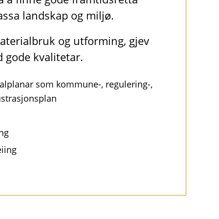
passa landskap og miljø.
aterialbruk og utforming, gjev
 gode kvalitetar.
realplanar som kommune-, regulering-,
ustrasjonsplan
ng
iing