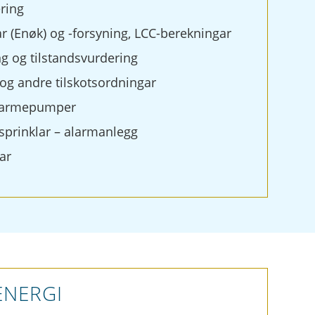
ring
r (Enøk) og -forsyning, LCC-berekningar
ng og tilstandsvurdering
og andre tilskotsordningar
 varmepumper
sprinklar – alarmanlegg
ar
ENERGI