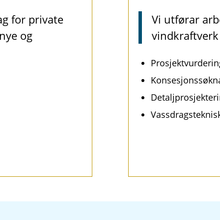
g for private
Vi utførar arb
 nye og
vindkraftverk
Prosjektvurderin
Konsesjonssøkna
Detaljprosjekter
Vassdragsteknisk