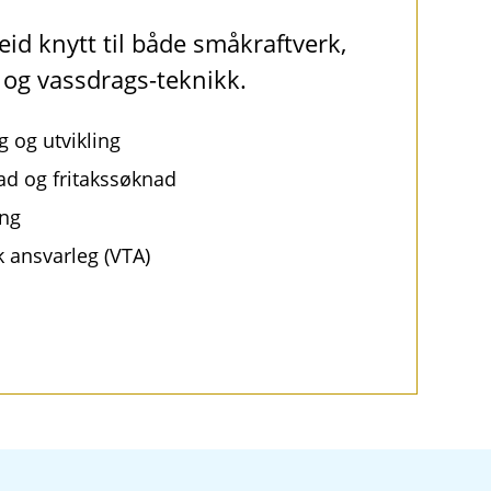
eid knytt til både småkraftverk,
 og vassdrags-teknikk.
g og utvikling
d og fritakssøknad
ing
 ansvarleg (VTA)