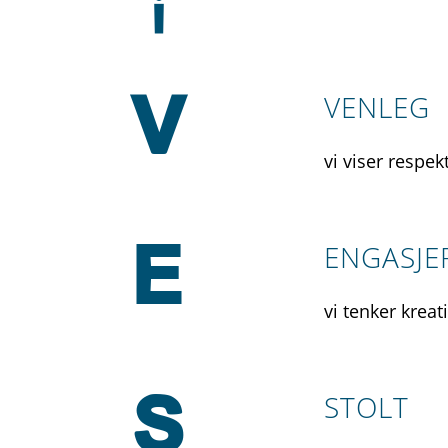
VENLEG
vi viser respe
ENGASJE
vi tenker kreat
STOLT