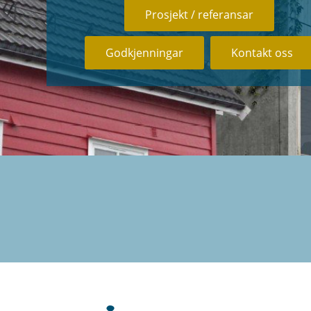
Prosjekt / referansar
Godkjenningar
Kontakt oss