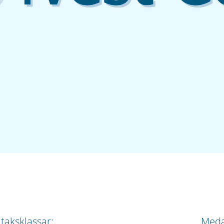
ltaksklassar:
Meda