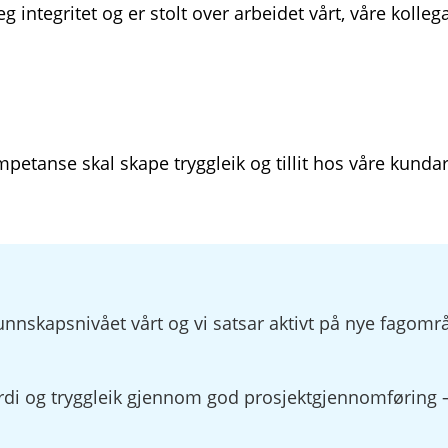
eg integritet og er stolt over arbeidet vårt, våre kolle
mpetanse skal skape tryggleik og tillit hos våre kunda
le kunnskapsnivået vårt og vi satsar aktivt på nye fa
rdi og tryggleik gjennom god prosjektgjennomføring 