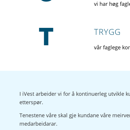
vi har høg fagl
TRYGG
vår faglege ko
I iVest arbeider vi for å kontinuerleg utvik
etterspør.
Tenestene våre skal gje kundane våre meirve
medarbeidarar.