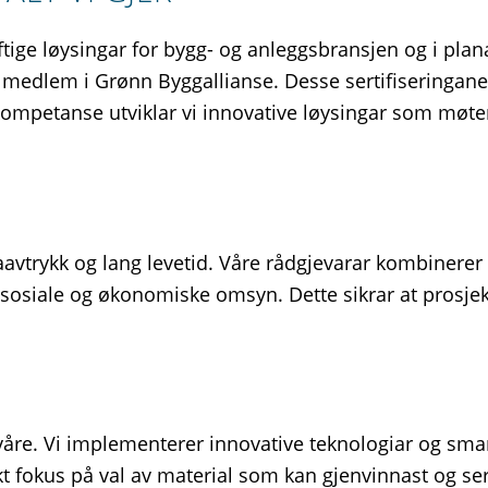
tige løysingar for bygg- og anleggsbransjen og i planar
edlem i Grønn Byggallianse. Desse sertifiseringane
 kompetanse utviklar vi innovative løysingar som møt
aavtrykk og lang levetid. Våre rådgjevarar kombinerer
 sosiale og økonomiske omsyn. Dette sikrar at prosjek
a våre. Vi implementerer innovative teknologiar og sm
kt fokus på val av material som kan gjenvinnast og ser