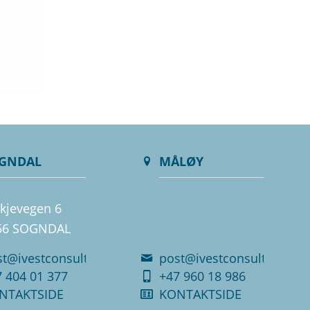
GNDAL
MÅLØY
kjevegen 6
.
56 SOGNDAL
.
st@ivestconsult.no
post@ivestconsult.no
 404 01 377
+47 960 18 986
NTAKTSIDE
KONTAKTSIDE