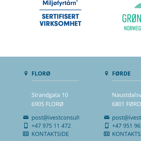
FLORØ
FØRDE
Strandgata 10
Naustdals
6905 FLORØ
6801 FØRD
post@ivestconsult.no
post@ivest
+47 975 11 472
+47 951 96
KONTAKTSIDE
KONTAKTS