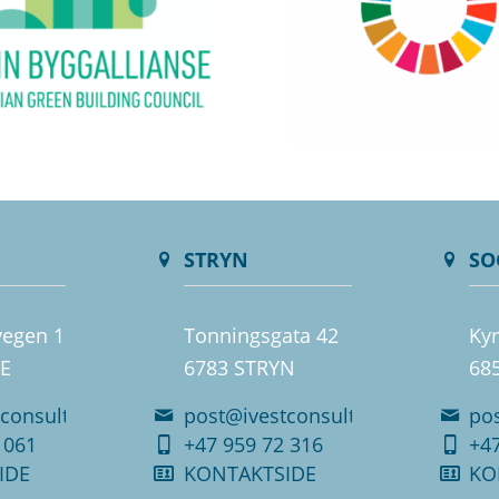
STRYN
SO
vegen 1
Tonningsgata 42
Kyr
E
6783 STRYN
68
consult.no
post@ivestconsult.no
po
 061
+47 959 72 316
+47
IDE
KONTAKTSIDE
KO