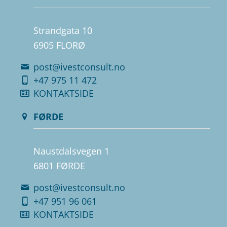
Strandgata 10
6905 FLORØ
post@ivestconsult.no
+47 975 11 472
KONTAKTSIDE
FØRDE
Naustdalsvegen 1
6801 FØRDE
post@ivestconsult.no
+47 951 96 061
KONTAKTSIDE