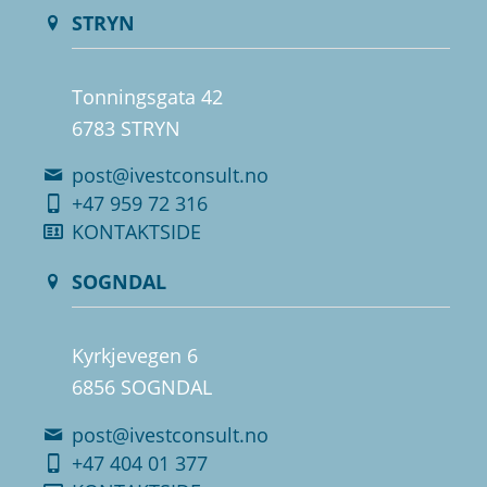
STRYN
Tonningsgata 42
6783 STRYN
post@ivestconsult.no
+47 959 72 316
KONTAKTSIDE
SOGNDAL
Kyrkjevegen 6
6856 SOGNDAL
post@ivestconsult.no
+47 404 01 377