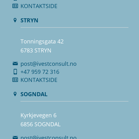
KONTAKTSIDE
STRYN
Tonningsgata 42
6783 STRYN
post@ivestconsult.no
+47 959 72 316
KONTAKTSIDE
SOGNDAL
Kyrkjevegen 6
6856 SOGNDAL
post@ivestconsult.no