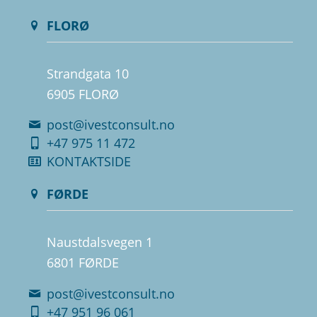
FLORØ
Strandgata 10
6905 FLORØ
post@ivestconsult.no
+47 975 11 472
KONTAKTSIDE
FØRDE
Naustdalsvegen 1
6801 FØRDE
post@ivestconsult.no
+47 951 96 061