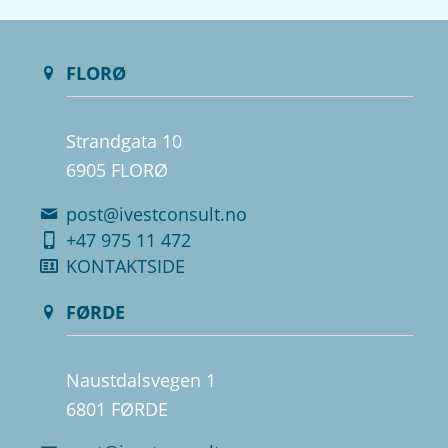
FLORØ
Strandgata 10
6905 FLORØ
post@ivestconsult.no
+47 975 11 472
KONTAKTSIDE
FØRDE
Naustdalsvegen 1
6801 FØRDE