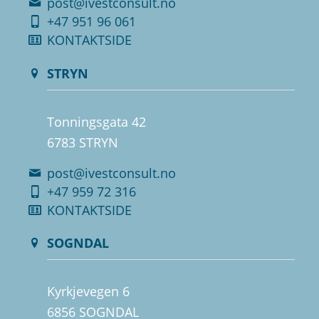
post@ivestconsult.no
+47 951 96 061
KONTAKTSIDE
STRYN
Tonningsgata 42
6783 STRYN
post@ivestconsult.no
+47 959 72 316
KONTAKTSIDE
SOGNDAL
Kyrkjevegen 6
6856 SOGNDAL